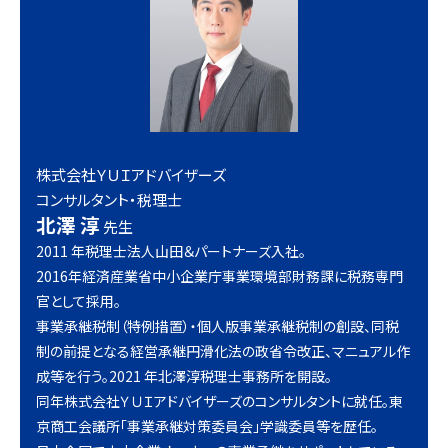
株式会社ＹＵＩアドバイザーズ
コンサルタント・税理士
北澤 淳
先生
2011 年税理士法人山田＆パートナーズ入社。
2016年経済産業省中小企業庁事業環境部財務課に税務専門
官として採用。
事業承継税制（特例措置）・個人版事業承継税制の創設、同税
制の前提となる経営承継円滑化法の政省令改正、マニュアル作
成等を行う。2021 年北澤淳税理士事務所を開設。
同年株式会社ＹＵＩアドバイザーズのコンサルタントに就任。東
京商工会議所「事業承継対策委員会」学識委員等を歴任。