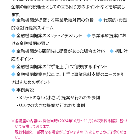
企業の顧問税理士としての立ち回り方のポイントなどを解説し
ます。
◆
金融機関が提案する事業承継対策の分析
◆
代表的・典型
的な銀行提案スキーム
◆
金融機関提案のメリットとデメリット
◆
事業承継提案にお
ける金融機関の狙い
◆
金融機関から顧問先に提案があった場合の対応
◆
初動対
応のポイント
◆
金融機関提案の“穴”を上手にご説明するポイント
◆
金融機関提案を起点に、上手に事業承継支援のニーズを引
き出すためのポイント
◆
事例解説
・メリットのない（小さい）提案が行われた事例
・リスクの大きな提案が行われた事例
※各講座の内容は、開催当時（2024年10月〜11月）の税制や制度に基づ
いて解説しております。
現行制度と一部異なる場合がございますので、あらかじめご了承くださ
い。