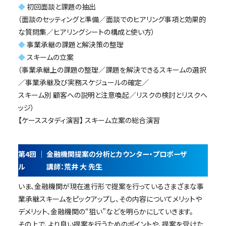
◆
初回面談と課題の抽出
（面談のセッティングと準備／面談でのヒアリング事項と効果的
な質問集／ヒアリングシートの構成と使い方）
◆
事業承継の課題と解決策の整理
◆
スキームの立案
（事業承継上の課題の整理／課題を解決できるスキームの選択
／事業承継及び実務スケジュールの確定／
スキーム別 顧客への説明と注意喚起／リスクの検討とリスクヘ
ッジ）
【ケーススタディ演習】 スキーム立案の総合演習
第4回 ｜ 金融機関提案の分析とカウンター・プロポーザ
ル 講師：荒井 大 先生
いま、金融機関が現在進行形で提案を行っているさまざまな事
業承継スキームをピックアップし、その内容についてメリットや
デメリット、金融機関の“狙い”などを明らかにしていきます。
その上で、より良い提案を行うためのポイントや、提案を受けた