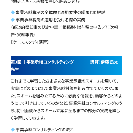
制度について、実務を詳しく解説します。
◆
事業承継税制の全体像と適用要件の総まとめ解説
◆
事業承継税制の適用を受ける際の実務
（都道府県知事の認定申請／相続税・贈与税の申告／年次報
告・実績報告）
【ケーススタディ演習】
第3回 ｜事業承継コンサルティング 講師：伊藤 良太
先生
これまでに学習したさまざまな事業承継のスキームを用いて、
実際にどのようにして事業承継対策を組み立てていくのか。ま
た、スキームを組み立てるために必要な情報を、顧客からどのよ
うにして引き出していくのかなど、事業承継コンサルティングのう
ち、初回面談からスキーム立案に至るまでの部分の実務を詳し
く学習していきます。
◆
事業承継コンサルティングの流れ