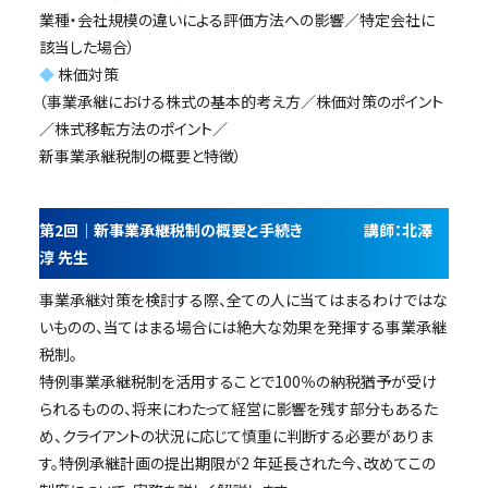
業種・会社規模の違いによる評価方法への影響／特定会社に
該当した場合）
◆
株価対策
（事業承継における株式の基本的考え方／株価対策のポイント
／株式移転方法のポイント／
新事業承継税制の概要と特徴）
第2回｜新事業承継税制の概要と手続き 講師：北澤
淳 先生
事業承継対策を検討する際、全ての人に当てはまるわけではな
いものの、当てはまる場合には絶大な効果を発揮する事業承継
税制。
特例事業承継税制を活用することで100％の納税猶予が受け
られるものの、将来にわたって経営に影響を残す部分もあるた
め、クライアントの状況に応じて慎重に判断する必要がありま
す。特例承継計画の提出期限が2 年延長された今、改めてこの